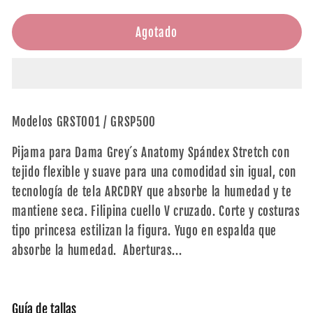
para
para
QUIRÚRGICO
QUIRÚRGICO
Agotado
GREY
GREY
´S
´S
ANATOMY
ANATOMY
SPANDEX
SPANDEX
DAMA
DAMA
Modelos GRST001 / GRSP500
Pijama para Dama Grey´s Anatomy Spándex Stretch con
tejido flexible y suave para una comodidad sin igual, con
tecnología de tela ARCDRY que absorbe la humedad y te
mantiene seca. Filipina cuello V cruzado. Corte y costuras
tipo princesa estilizan la figura. Yugo en espalda que
absorbe la humedad. Aberturas...
Guía de tallas