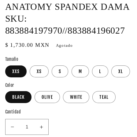
ANATOMY SPANDEX DAMA
SKU:
883884197970//883884196027
Precio
$ 1,730.00 MXN
Agotado
habitual
Tamaño
XXS
XS
S
M
L
XL
Color
BLACK
OLIVE
WHITE
TEAL
Cantidad
Reducir
Aumentar
cantidad
cantidad