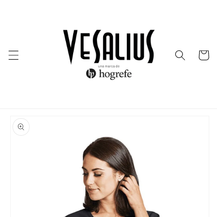
Ir
directamente
al contenido
Carrito
Ir
directamente
a la
información
del producto